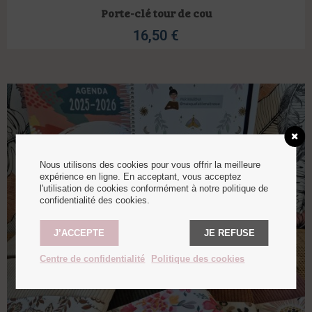
Porte-clé tour de cou
16,50
€
Nous utilisons des cookies pour vous offrir la meilleure
expérience en ligne. En acceptant, vous acceptez
l'utilisation de cookies conformément à notre politique de
confidentialité des cookies.
J’ACCEPTE
JE REFUSE
Centre de confidentialité
Politique des cookies