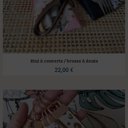
Etui à couverts / brosse à dents
22,00
€