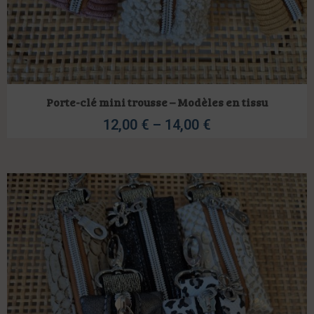
Porte-clé mini trousse – Modèles en tissu
12,00
€
–
14,00
€