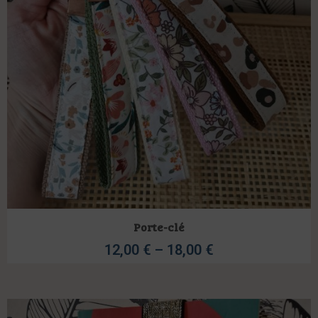
Porte-clé
12,00
€
–
18,00
€